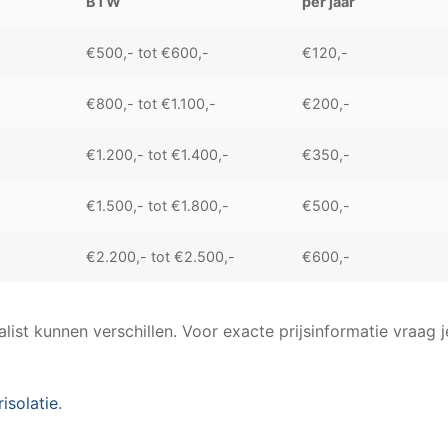
BTW
per jaar
€500,- tot €600,-
€120,-
€800,- tot €1.100,-
€200,-
€1.200,- tot €1.400,-
€350,-
€1.500,- tot €1.800,-
€500,-
€2.200,- tot €2.500,-
€600,-
alist kunnen verschillen. Voor exacte prijsinformatie vraag j
isolatie
.