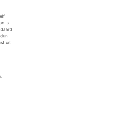
elf
an is
ndaard
 dun
st uit
4