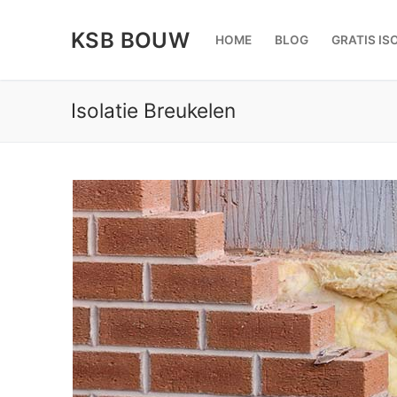
Doorgaan
naar
KSB BOUW
HOME
BLOG
GRATIS IS
inhoud
Isolatie Breukelen