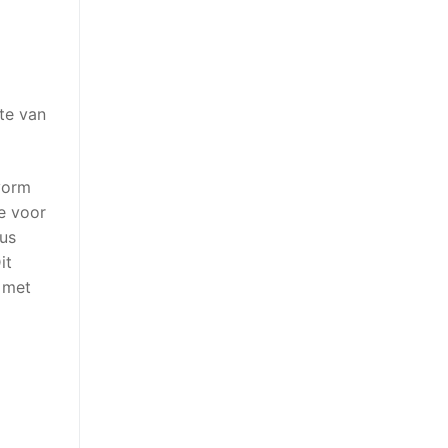
te van
vorm
e voor
dus
it
e met