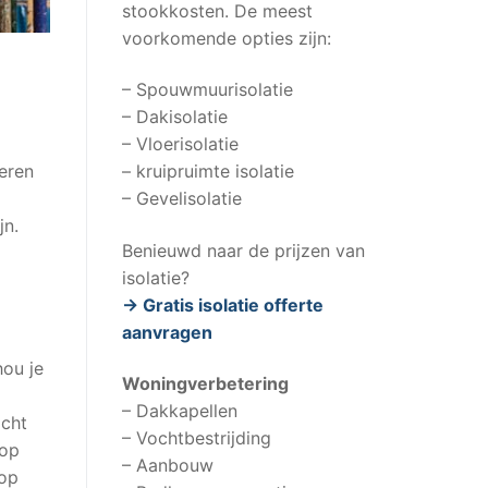
stookkosten. De meest
voorkomende opties zijn:
– Spouwmuurisolatie
– Dakisolatie
– Vloerisolatie
– kruipruimte isolatie
leren
– Gevelisolatie
jn.
Benieuwd naar de prijzen van
isolatie?
-> Gratis isolatie offerte
aanvragen
hou je
Woningverbetering
– Dakkapellen
ocht
– Vochtbestrijding
 op
– Aanbouw
 op