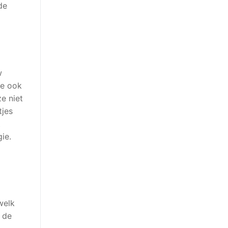
de
w
je ook
e niet
tjes
t
ie.
welk
s de