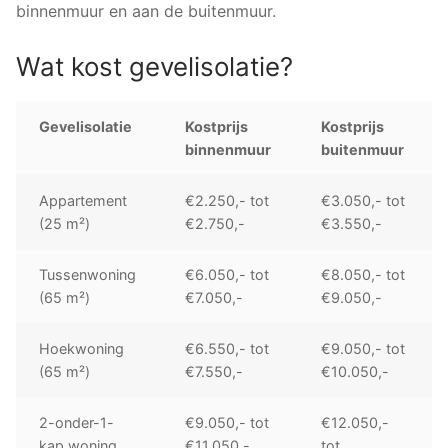
binnenmuur en aan de buitenmuur.
Wat kost gevelisolatie?
Gevelisolatie
Kostprijs
Kostprijs
binnenmuur
buitenmuur
Appartement
€2.250,- tot
€3.050,- tot
(25 m²)
€2.750,-
€3.550,-
Tussenwoning
€6.050,- tot
€8.050,- tot
(65 m²)
€7.050,-
€9.050,-
Hoekwoning
€6.550,- tot
€9.050,- tot
(65 m²)
€7.550,-
€10.050,-
2-onder-1-
€9.050,- tot
€12.050,-
kap woning
€11.050,-
tot