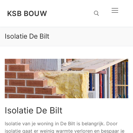
Doorgaan
naar
KSB BOUW
inhoud
Isolatie De Bilt
Zoeken naar:
Isolatie De Bilt
Isolatie van je woning in De Bilt is belangrijk. Door
isolatie gaat er weinig warmte verloren en bespaar je