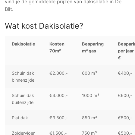
vind je de gemiddelde prijzen van dakisolatie in De
Bilt.
Wat kost Dakisolatie?
Dakisolatie
Kosten
Besparing
Bespari
70m²
m³ gas
per jaar 
€
Schuin dak
€2.000,-
600 m³
€400,-
binnenzijde
Schuin dak
€4.000,-
1000 m³
€600,-
buitenzijde
Plat dak
€3.500,-
850 m³
€500,-
Zoldervloer
€1.500,-
750 m³
€500,-