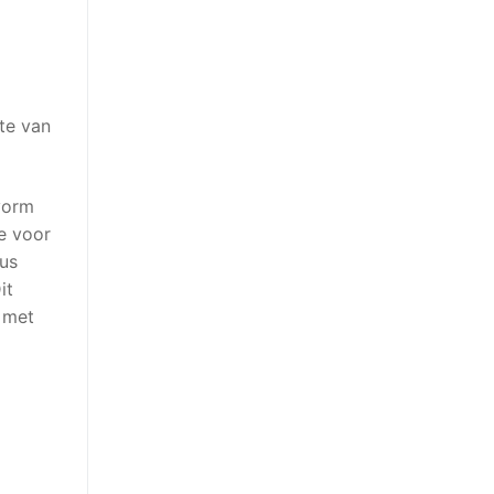
te van
vorm
e voor
dus
it
e met