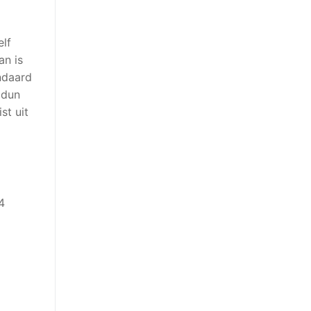
elf
an is
ndaard
 dun
st uit
4