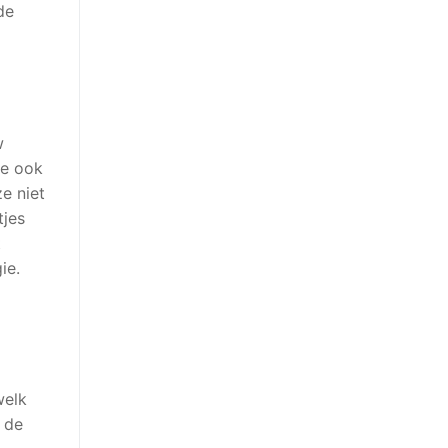
de
w
je ook
e niet
tjes
t
ie.
welk
s de