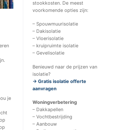
stookkosten. De meest
voorkomende opties zijn:
– Spouwmuurisolatie
– Dakisolatie
– Vloerisolatie
– kruipruimte isolatie
leren
– Gevelisolatie
jn.
Benieuwd naar de prijzen van
isolatie?
-> Gratis isolatie offerte
aanvragen
hou je
Woningverbetering
– Dakkapellen
ocht
– Vochtbestrijding
 op
– Aanbouw
 op