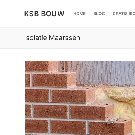
Doorgaan
naar
KSB BOUW
HOME
BLOG
GRATIS IS
inhoud
Isolatie Maarssen