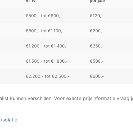
BTW
per jaar
€500,- tot €600,-
€120,-
€800,- tot €1.100,-
€200,-
€1.200,- tot €1.400,-
€350,-
€1.500,- tot €1.800,-
€500,-
€2.200,- tot €2.500,-
€600,-
alist kunnen verschillen. Voor exacte prijsinformatie vraag j
isolatie
.