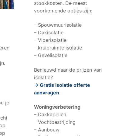
stookkosten. De meest
voorkomende opties zijn:
– Spouwmuurisolatie
– Dakisolatie
– Vloerisolatie
– kruipruimte isolatie
leren
– Gevelisolatie
jn.
Benieuwd naar de prijzen van
isolatie?
-> Gratis isolatie offerte
aanvragen
ou je
Woningverbetering
– Dakkapellen
ocht
– Vochtbestrijding
 op
– Aanbouw
 op