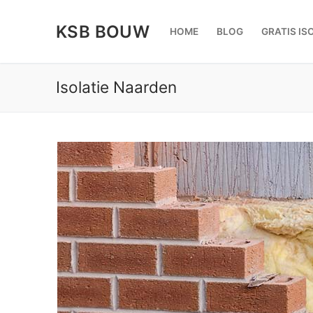
Doorgaan
naar
KSB BOUW
HOME
BLOG
GRATIS IS
inhoud
Isolatie Naarden