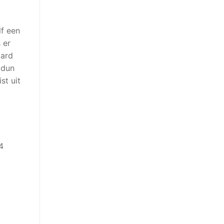
lf een
 er
aard
 dun
st uit
4