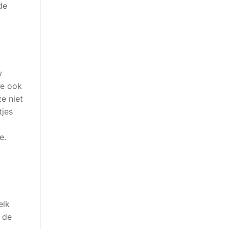
de
w
je ook
e niet
tjes
t
e.
elk
s de