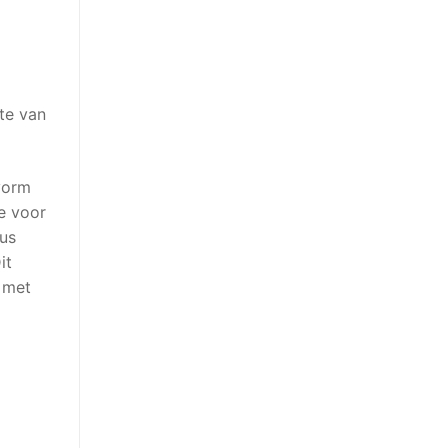
te van
vorm
e voor
dus
it
e met