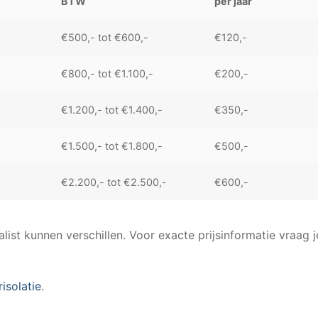
BTW
per jaar
€500,- tot €600,-
€120,-
€800,- tot €1.100,-
€200,-
€1.200,- tot €1.400,-
€350,-
€1.500,- tot €1.800,-
€500,-
€2.200,- tot €2.500,-
€600,-
alist kunnen verschillen. Voor exacte prijsinformatie vraag j
isolatie
.