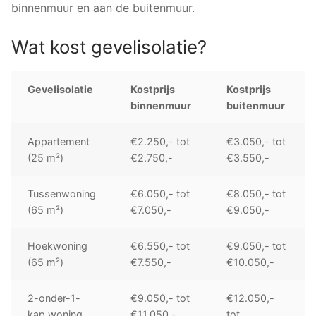
binnenmuur en aan de buitenmuur.
Wat kost gevelisolatie?
Gevelisolatie
Kostprijs
Kostprijs
binnenmuur
buitenmuur
Appartement
€2.250,- tot
€3.050,- tot
(25 m²)
€2.750,-
€3.550,-
Tussenwoning
€6.050,- tot
€8.050,- tot
(65 m²)
€7.050,-
€9.050,-
Hoekwoning
€6.550,- tot
€9.050,- tot
(65 m²)
€7.550,-
€10.050,-
2-onder-1-
€9.050,- tot
€12.050,-
kap woning
€11.050,-
tot