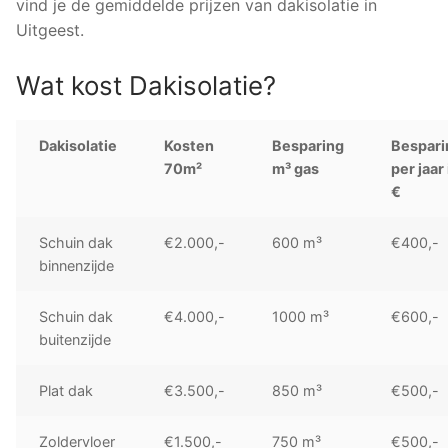
vind je de gemiddelde prijzen van dakisolatie in
Uitgeest.
Wat kost Dakisolatie?
Dakisolatie
Kosten
Besparing
Bespari
70m²
m³ gas
per jaar 
€
Schuin dak
€2.000,-
600 m³
€400,-
binnenzijde
Schuin dak
€4.000,-
1000 m³
€600,-
buitenzijde
Plat dak
€3.500,-
850 m³
€500,-
Zoldervloer
€1.500,-
750 m³
€500,-