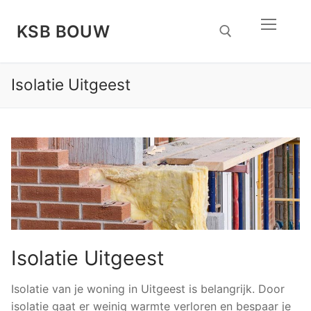
Doorgaan
naar
KSB BOUW
inhoud
Isolatie Uitgeest
Zoeken naar:
Isolatie Uitgeest
Isolatie van je woning in Uitgeest is belangrijk. Door
isolatie gaat er weinig warmte verloren en bespaar je