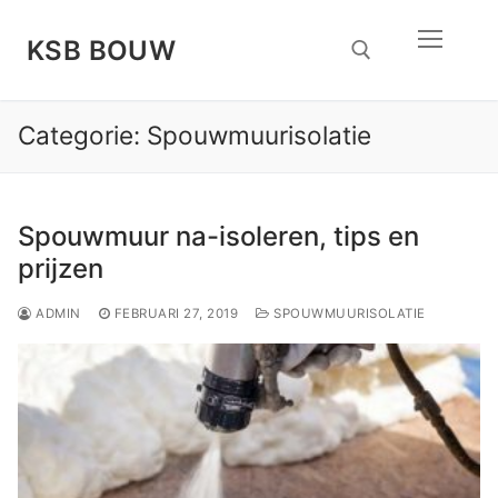
Doorgaan
naar
KSB BOUW
inhoud
Categorie:
Spouwmuurisolatie
Zoeken naar:
Spouwmuur na-isoleren, tips en
prijzen
ADMIN
FEBRUARI 27, 2019
SPOUWMUURISOLATIE